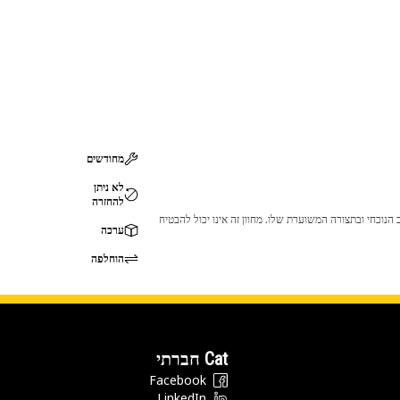
מחודשים
לא ניתן
להחזרה
 לכך שהמוצר לא יתאים לציוד ה-Cat שלך. אנא התייעץ עם סוכן ה-Cat שלך לפני הרכישה כדי לוודא שחלק זה מתאים לציוד ה-Cat שלך במצב הנוכחי ובתצורה המשוערת שלו. מחוון זה אינו יכול להבטיח
ערכה
הוחלפה
Cat חברתי
Facebook
LinkedIn