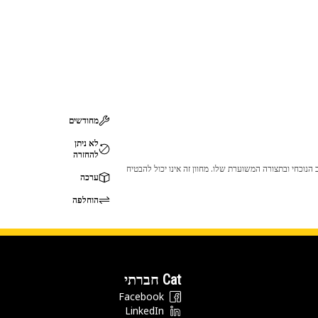
מחודשים
לא ניתן
להחזרה
 לכך שהמוצר לא יתאים לציוד ה-Cat שלך. אנא התייעץ עם סוכן ה-Cat שלך לפני הרכישה כדי לוודא שחלק זה מתאים לציוד ה-Cat שלך במצב הנוכחי ובתצורה המשוערת שלו. מחוון זה אינו יכול להבטיח
ערכה
הוחלפה
Cat חברתי
Facebook
LinkedIn