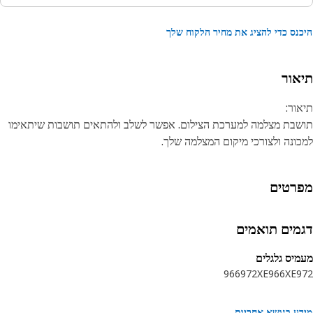
נס כדי להציג את מחיר הלקוח שלך
אור
ור:
בת מצלמה למערכת הצילום. אפשר לשלב ולהתאים תושבות שיתאימו
ונה ולצורכי מיקום המצלמה שלך.
רטים
מים תואמים
יס גלגלים
966
972XE
966XE
9
ע בנושא אחריות