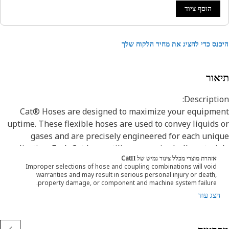
הוסף ציוד
נס כדי להציג את מחיר הלקוח שלך
אור
Descripti
Cat® Hoses are designed to maximize your equipme
uptime. These flexible hoses are used to convey liquids
gases and are precisely engineered for each uni
application. Each Cat hose utilizes superior bulk materi
אזהרת מוצרי מכלל צינור גמיש של CatΠ
and processes, fabricated specifically to withstand 
Improper selections of hose and coupling combinations will void
application’s pressure and flow requirements which w
warranties and may result in serious personal injury or death,
property damage, or component and machine system failure.
ensure long life and proper machine functionali
הצג עוד
Engineered with a specific application in mind, every 
hose is manufactured and cut to precise lengths to ens
proper service and routing to existing systems on your 