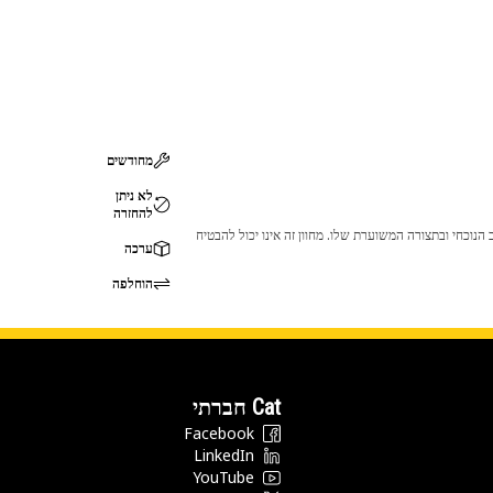
מחודשים
לא ניתן
להחזרה
 לכך שהמוצר לא יתאים לציוד ה-Cat שלך. אנא התייעץ עם סוכן ה-Cat שלך לפני הרכישה כדי לוודא שחלק זה מתאים לציוד ה-Cat שלך במצב הנוכחי ובתצורה המשוערת שלו. מחוון זה אינו יכול להבטיח
ערכה
הוחלפה
Cat חברתי
Facebook
LinkedIn
YouTube