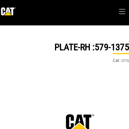
: PLATE-RH
579-13
 Cat