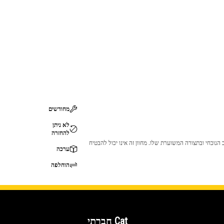
מחודשים
לא ניתן
להחזרה
 לכך שהמוצר לא יתאים לציוד ה-Cat שלך. אנא התייעץ עם סוכן ה-Cat שלך לפני הרכישה כדי לוודא שחלק זה מתאים לציוד ה-Cat שלך במצב הנוכחי ובתצורה המשוערת שלו. מחוון זה אינו יכול להבטיח
ערכה
הוחלפה
Cat חברתי