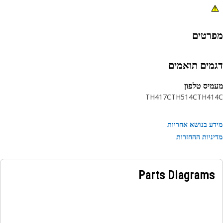
רטים
מים תואמים
יס טלפון
TH417C
TH514C
TH41
ע בנושא אחריות
ניות ההחזרות
Parts Diagrams