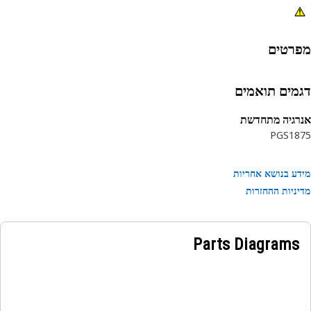
רטים
מים תואמים
גיה מתחדשת
PGS18
ע בנושא אחריות
ניות ההחזרות
Parts Diagrams