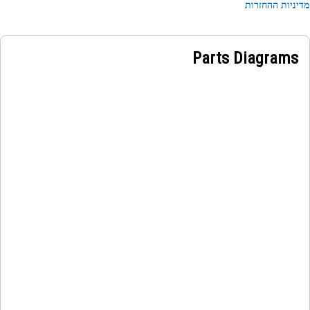
engine coolant temperature on the right side of the eng
ניות ההחזרות
block, improving startup reliability, minimizing cold-st
wear, and supporting immediate load respon
Parts Diagrams