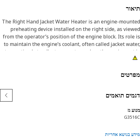
אור
The Right Hand Jacket Water Heater is an engine-mount
preheating device installed on the right side, as vie
from the operator’s position of the engine block. Its role
to maintain the engine’s coolant, often called jacket wat
at an optimal standby temperature when the equipment 
not in use. This ensures immediate cold-start capabil
and protects engine components from wear caused 
thermal shock. The heater operates electrically 
רטים
includes an integrated thermostat to regulate temperatu
מים תואמים
Attribut
ע גז
G351
Applicatio
The Right Hand Jacket Water Heater is used to maint
ע בנושא אחריות