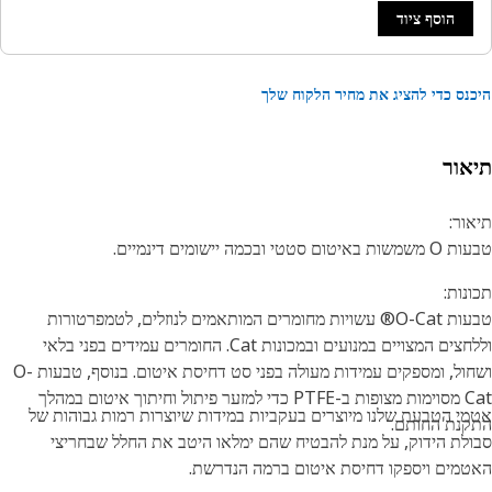
הוסף ציוד
נס כדי להציג את מחיר הלקוח שלך
אור
ור:
טום סטטי ובכמה יישומים דינמיים.
נות:
טבעות O-Cat® עשויות מחומרים המותאמים לנוזלים, לטמפרטורות
וללחצים המצויים במנועים ובמכונות Cat. החומרים עמידים בפני בלאי
ושחול, ומספקים עמידות מעולה בפני סט דחיסת איטום. בנוסף, טבעות O-
Cat מסוימות מצופות ב-PTFE כדי למזער פיתול וחיתוך איטום במהלך
י הטבעת שלנו מיוצרים בעקביות במידות שיוצרות רמות גבוהות של
נת החותם.
לת הידוק, על מנת להבטיח שהם ימלאו היטב את החלל שבחריצי
מים ויספקו דחיסת איטום ברמה הנדרשת.