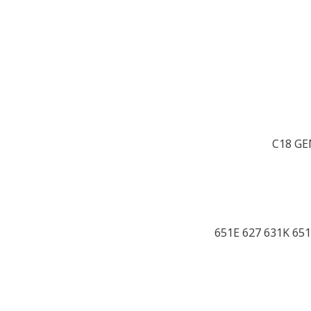
C18 GE
651E 627 631K 65