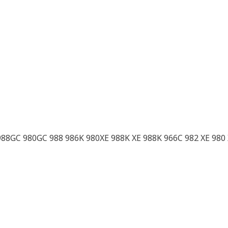
 988GC 980GC 988 986K 980XE 988K XE 988K 966C 982 XE 98