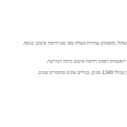
וללחצים המצויים במנועים ובמכונות Cat. החומרים עמידים בפני בלאי ושחול, ומספקים עמידות מעולה בפני סט דחיסת איטום. בנוסף,
י האטמים ויספקו דחיסת איטום ברמה הנדרשת.