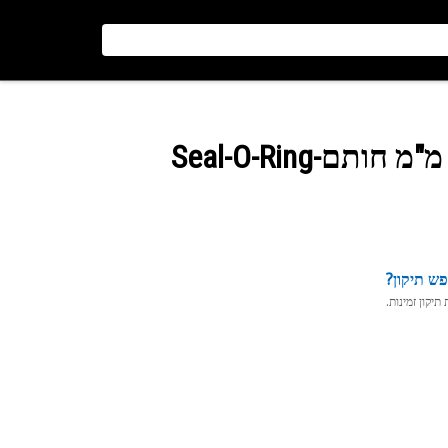
ש תיקון?
יקון זמינות.