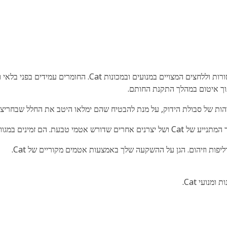
טבעות O-Cat® עשויות מחומרים המותאמים לנוזלים, לטמפרטורות 
והות של סבולת הידוק, על מנת להבטיח שהם ימלאו היטב את החלל שבחריצ