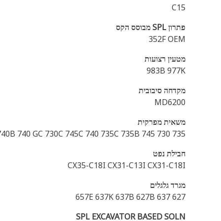
C15
פתרון SPL מבוסס הקס
352F OEM
מטעין רצועות
983B 977K
מקדחה סיבובית
MD6200
משאית מפרקית
740B 740 GC 730C 745C 740 735C 735B 745 730 735
חבילת נפט
CX35-C18I CX31-C13I CX31-C18I
מגרד גלגלים
627 657E 637K 637B 627B 637
SPL EXCAVATOR BASED SOLN