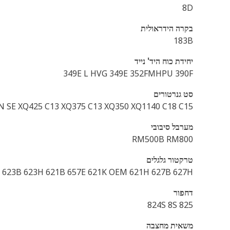
8D
בקרה הידראולית
183B
יחידת כוח היד' נייד
349E L HVG 349E 352FMHPU 390F
סט גנרטורים
N SE XQ425 C13 XQ375 C13 XQ350 XQ1140 C18 C15
מערבל סיבובי
RM500B RM800
טרקטור גלגלים
1 623B 623H 621B 657E 621K OEM 621H 627B 627H
דחפור
824S 8S 825
משאית מחצבה