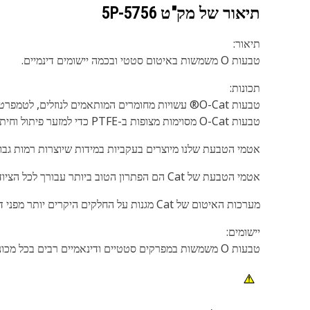
תיאור של מק"ט
5P-5756
תיאור:
טבעות O משמשות באיטום סטטי ובכמה יישומים דינמיים.
תכונות:
טבעות O-Cat מסוימות מצופות ב-PTFE כדי למזער פיתול וחיתוך איטום במהלך התקנת החותם.
אטמי הטבעת שלנו מיוצרים בעקביות במידות שיוצרות רמות גב
אטמי הטבעת של Cat הם הפתרון הטוב ביותר עבורך לכל הציוד המתנייע של Cat ושל יצרנים אחרים שדורש אטמי טבעת. הם זמינים במגוון שכולל 2,500 סוגים, בגדלים שונים ומחומרים שונים.
מערכות האיטום של Cat מגנות על החלקים היקרים יותר מפני דליפות וזיהום. הגן על ההשקעה שלך באמצעות אטמים מקוריים של Cat.
יישומים:
טבעות O משמשות במפרקים סטטיים ודינאמיים רבים בכל מכונות ומנועי Cat.