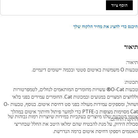
הוסף ציוד
נס כדי להציג את מחיר הלקוח שלך
אור
ור:
טום סטטי ובכמה יישומים דינמיים.
נות:
טבעות O-Cat® עשויות מחומרים המותאמים לנוזלים, לטמפרטורות
וללחצים המצויים במנועים ובמכונות Cat. החומרים עמידים בפני בלאי
ושחול, ומספקים עמידות מעולה בפני סט דחיסת איטום. בנוסף, טבעות O-
Cat מסוימות מצופות ב-PTFE כדי למזער פיתול וחיתוך איטום במהלך
י הטבעת שלנו מיוצרים בעקביות במידות שיוצרות רמות גבוהות של
נת החותם.
לת הידוק, על מנת להבטיח שהם ימלאו היטב את החלל שבחריצי
מים ויספקו דחיסת איטום ברמה הנדרשת.