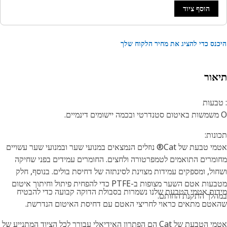
הוסף ציוד
נס כדי להציג את מחיר הלקוח שלך
אור
בעות
נות:
אטמי טבעת של Cat® נוזלים הנמצאים במנועי שער ובמנועי שער עשויים
מרים התואמים לטמפרטורה ולחצים. החומרים עמידים בפני שחיקה
ול, ומספקים עמידות מצוינת לסינתזה של דחיסת בולים. בנוסף, חלק
מטבעות אטם השער מצופות ב-PTFE כדי להפחית פיתול וחיתוך איטום
ות אטמי הטבעת שלנו נשמרות בסבולת הדוקה קבועה כדי להבטיח
לך התקנת החותם.
טם מתאים כראוי לחריצי האטם עם דחיסת האיטום הנדרשת.
אטמי הטבעת של Cat הם הפתרון האידיאלי עבורך לכל הציוד המתנייע של