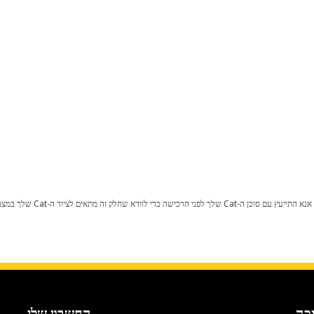
כל שינוי בתצורת היצרן עלול לגרום
כה
החשבון שלי