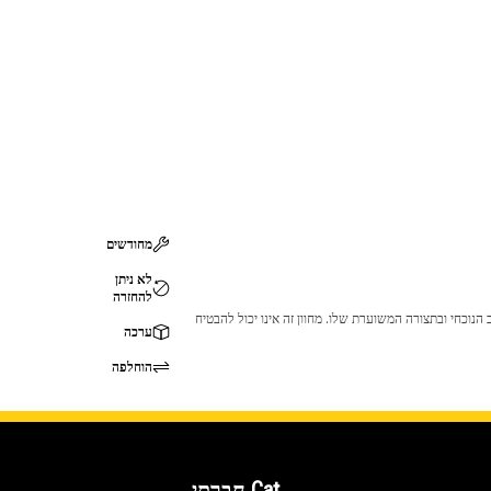
מחודשים
לא ניתן
להחזרה
 לכך שהמוצר לא יתאים לציוד ה-Cat שלך. אנא התייעץ עם סוכן ה-Cat שלך לפני הרכישה כדי לוודא שחלק זה מתאים לציוד ה-Cat שלך במצב הנוכחי ובתצורה המשוערת שלו. מחוון זה אינו יכול להבטיח
ערכה
הוחלפה
Cat חברתי