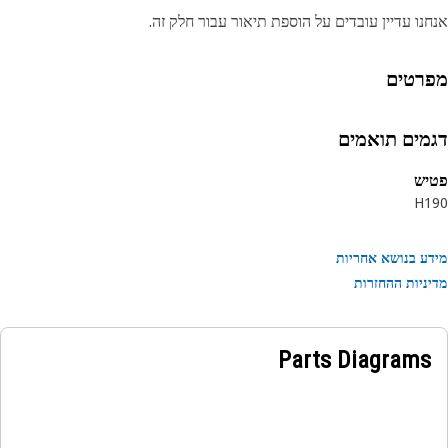
נו עדיין עובדים על הוספת תיאור עבור חלק זה.
רטים
מים תואמים
יש
H1
ע בנושא אחריות
ניות ההחזרות
Parts Diagrams