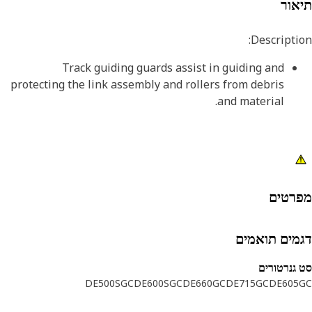
אור
Descripti
Track guiding guards assist in guiding and
protecting the link assembly and rollers from debris
and material.
רטים
מים תואמים
גנרטורים
DE500SGC
DE600SGC
DE660GC
DE715GC
DE605