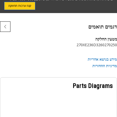
קנה ערכות תחזוקה
מים תואמים
ין החלקה
270XE
236D3
260
270
2
ע בנושא אחריות
ניות ההחזרות
Parts Diagrams