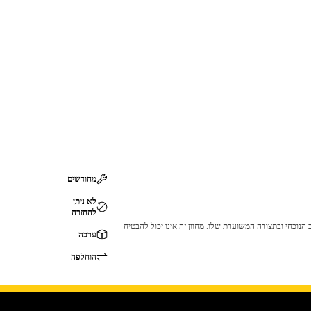
מחודשים
לא ניתן
להחזרה
 לכך שהמוצר לא יתאים לציוד ה-Cat שלך. אנא התייעץ עם סוכן ה-Cat שלך לפני הרכישה כדי לוודא שחלק זה מתאים לציוד ה-Cat שלך במצב הנוכחי ובתצורה המשוערת שלו. מחוון זה אינו יכול להבטיח
ערכה
הוחלפה