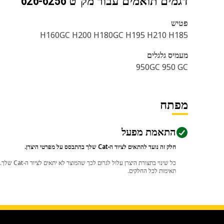
דגמים תואמים עבור מק"ט
626-6256
פטיש
H160GC H200 H180GC H195 H210 H185
מעמיס גלגלים
950GC 950 GC
מפתח
התאמת מפעל
חלק זה נועד להתאים לציוד ה-Cat שלך בהתבסס על מפרטי היצרן.
תאימות לכל החלקים.