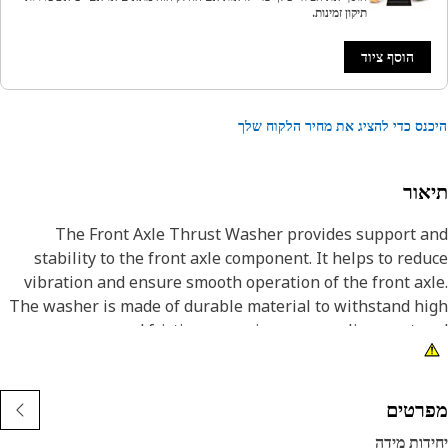
תיקון זמינות.
הוסף ציוד
נס כדי להציג את מחיר הלקוח שלך
אור
The Front Axle Thrust Washer provides support a
stability to the front axle component. It helps to red
vibration and ensure smooth operation of the front ax
The washer is made of durable material to withstand h
pressure and friction, ensuring proper alignment 
preventing damage to the components. A Thrust Washer 
to withstand axial loads and prevent components f
sliding sidewa
רטים
דות מידה