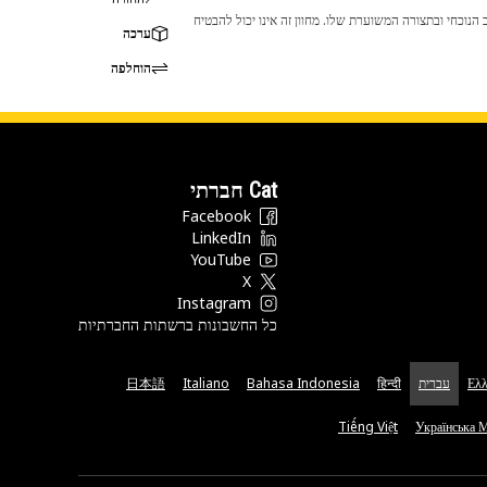
 לכך שהמוצר לא יתאים לציוד ה-Cat שלך. אנא התייעץ עם סוכן ה-Cat שלך לפני הרכישה כדי לוודא שחלק זה מתאים לציוד ה-Cat שלך במצב הנוכחי ובתצורה המשוערת שלו. מחוון זה אינו יכול להבטיח
ערכה
הוחלפה
Cat חברתי
Facebook
LinkedIn
YouTube
X
Instagram
כל החשבונות ברשתות החברתיות
Ελλ
עברית
हिन्दी
Bahasa Indonesia
Italiano
日本語
Tiếng Việt
Українська 