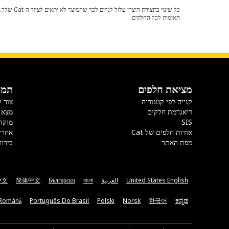
תאימות לכל החלקים.
מציאת חלפים
תמי
קנייה לפי קטגוריה
צור 
דיאגרמת חלקים
מצא 
SIS
מוקד
אודות חלפים של Cat
אחרי
מפת האתר
בירור
United States English
العربية
বাংলা
Български
简体中文
中文
Română
Português Do Brasil
Polski
Norsk
한국어
ಕನ್ನಡ