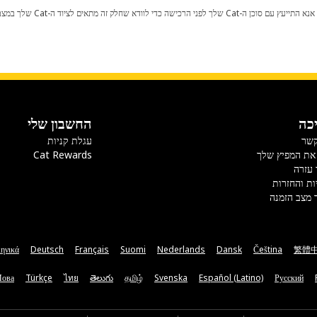
כל שינוי בתצורת היצרן עלול לגרום
כה
החשבון שלי
קשר
עגלת קניות
את המפיץ שלך
Cat Rewards
 עזרה
ות והחזרות
 מצב הזמנה
ηνικά
Deutsch
Français
Suomi
Nederlands
Dansk
Čeština
繁體
Мова
Türkçe
ไทย
తెలుగు
தமிழ்
Svenska
Español (Latino)
Русский