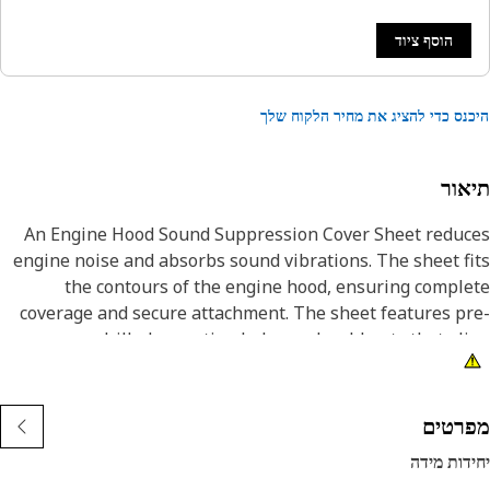
הוסף ציוד
נס כדי להציג את מחיר הלקוח שלך
אור
An Engine Hood Sound Suppression Cover Sheet reduc
engine noise and absorbs sound vibrations. The sheet f
the contours of the engine hood, ensuring compl
coverage and secure attachment. The sheet features p
drilled mounting holes and weld nuts that al
correspondingly with the hood providing a tight s
against the surface withstanding the vibrations genera
by the engine during operati
רטים
דות מידה
Attribut