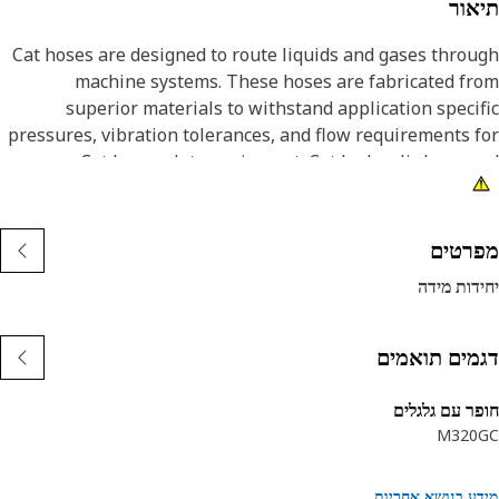
אור
Cat hoses are designed to route liquids and gases thro
machine systems. These hoses are fabricated f
superior materials to withstand application speci
pressures, vibration tolerances, and flow requirements 
Cat heavy-duty equipment. Cat hydraulic hose 
couplings are subjected to the most rigorous test
processes in the industry. Every Cat hose and coupl
combination is tested as a system to ensure a perfect 
רטים
that yields maximum safety and dependabili
דות מידה
מים תואמים
ר עם גלגלים
M320
ע בנושא אחריות