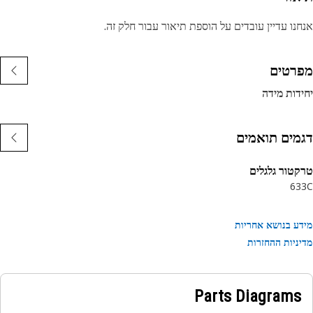
נו עדיין עובדים על הוספת תיאור עבור חלק זה.
רטים
דות מידה
מים תואמים
טור גלגלים
63
ע בנושא אחריות
ניות ההחזרות
Parts Diagrams