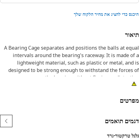
נס כדי להציג את מחיר הלקוח שלך
אור
A Bearing Cage separates and positions the balls at eq
intervals around the bearing's raceway. It is made o
lightweight material, such as plastic or metal, and
designed to be strong enough to withstand the forces
the bearing without flexing or distorti
Attribut
• Distributes the load evenly across the rolling elements
רטים
which helps to prolong the life of the bear
• Manufactured to precise specifications and is durable an
מים תואמים
relia
ל טרקטור-גרד
Applicatio