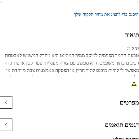
נס כדי להציג את מחיר הלקוח שלך
אור
ור:
ת התמך הפנימית למיסב ממיר המומנט היא מהדק המשמש לאבטחת
בים בתוך משעמם. הוא מעוצב עם צורה מעגלית ופער קטן או פתח. זה
שר לו להיות מוכנס לתוך חריץ או הפסקה באמצעות צבת מיוחדת או
ם. ברגע שהיא במקומה, הטבעת מתרחבת מעט ומפעילה מאמץ על צידי
יץ, מה שיוצר שמירה בטוחה.
נות:
רטים
עמוד בכוחות ובתנאי ההפעלה.
מידות בפני קורוזיה ותאימות.
מים תואמים
ומים:
ת התמך הפנימית עבור מיסב ממיר המומנט משמשת כדי להישאר