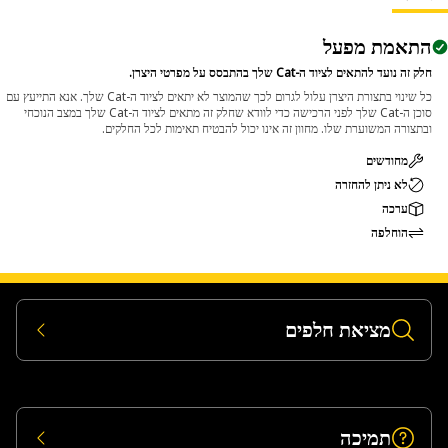
require adjustment or secureme
התאמת מפעל
חלק זה נועד להתאים לציוד ה-Cat שלך בהתבסס על מפרטי היצרן.
כל שינוי בתצורת היצרן עלול לגרום לכך שהמוצר לא יתאים לציוד ה-Cat שלך. אנא התייעץ עם
סוכן ה-Cat שלך לפני הרכישה כדי לוודא שחלק זה מתאים לציוד ה-Cat שלך במצב הנוכחי
ובתצורה המשוערת שלו. מחוון זה אינו יכול להבטיח תאימות לכל החלקים.
מחודשים
לא ניתן להחזרה
ערכה
הוחלפה
מציאת חלפים
תמיכה