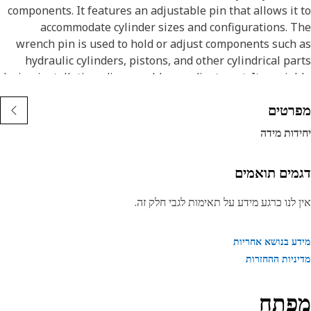
components. It features an adjustable pin that allows it
accommodate cylinder sizes and configurations. 
wrench pin is used to hold or adjust components such
hydraulic cylinders, pistons, and other cylindrical pa
during installation, disassembly, or adjustment. Its varia
design provides flexibility and ensures a secure fit 
רטים
different applicatio
דות מידה
Attribut
• Enables adjustment of cylindrical components by holdin
מים תואמים
them firmly in pla
• Has a 4.66 mm (0.183 in) diameter at the larger end an
 לנו כרגע מידע על תאימות לגבי חלק זה.
3.06 mm (0.12 in) diameter at the smaller e
ע בנושא אחריות
Applicatio
ניות ההחזרות
The Variable Cylinder Spanner Wrench Pin is used
maintenance shops or service areas where equipment 
serviced. It is applied to components such as hydrau
פתח
cylinders, engine cylinders, and other cylindrical parts t