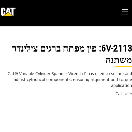
6V-21
: פין מפתח ברגים צילינדר
שתנה
Cat® Variable Cylinder Spanner Wrench Pin is used to secure 
adjust cylindrical components, ensuring alignment and tor
applicat
 Cat