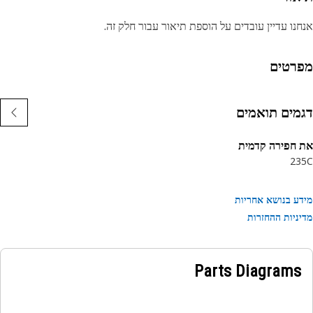
נו עדיין עובדים על הוספת תיאור עבור חלק זה.
רטים
מים תואמים
חפירה קדמית
23
ע בנושא אחריות
ניות ההחזרות
Parts Diagrams