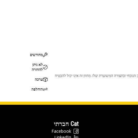
מחודשים
לא ניתן
להחזרה
 לכך שהמוצר לא יתאים לציוד ה-Cat שלך. אנא התייעץ עם סוכן ה-Cat שלך לפני הרכישה כדי לוודא שחלק זה מתאים לציוד ה-Cat שלך במצב הנוכחי ובתצורה המשוערת שלו. מחוון זה אינו יכול להבטיח
ערכה
הוחלפה
Cat חברתי
Facebook
LinkedIn