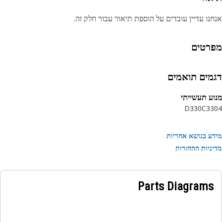
נו עדיין עובדים על הוספת תיאור עבור חלק זה.
רטים
מים תואמים
ע תעשייתי
D330C
33
ע בנושא אחריות
ניות ההחזרות
Parts Diagrams