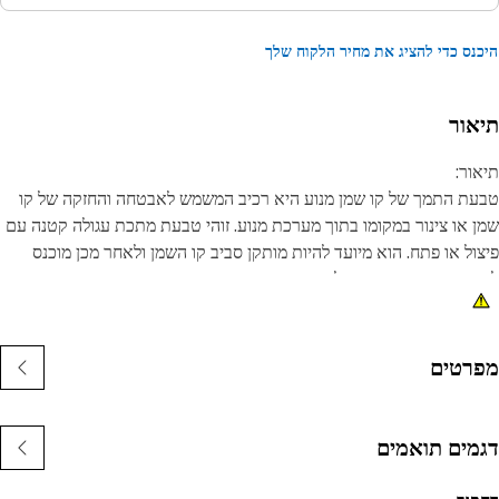
נס כדי להציג את מחיר הלקוח שלך
אור
ור:
ת התמך של קו שמן מנוע היא רכיב המשמש לאבטחה והחזקה של קו
 או צינור במקומו בתוך מערכת מנוע. זוהי טבעת מתכת עגולה קטנה עם
ול או פתח. הוא מיועד להיות מותקן סביב קו השמן ולאחר מכן מוכנס
ך חריץ או הפסקה על המנוע או קו שמן מתאים. ברגע שהיא במקומה,
ת התמך מונעת מקו השמן להחליק או להתנתק במהלך פעולת המנוע,
טיחה חיבור מאובטח וללא דליפות.
רטים
נות:
עמוד בכוחות ובתנאי ההפעלה.
מידות בפני קורוזיה ותאימות.
מים תואמים
ומים: