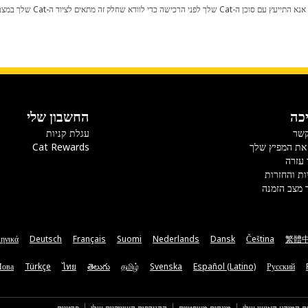
כל שינוי בתצורת היצרן עלול לגרום
כה
החשבון שלי
קשר
עגלת קניות
את המפיץ שלך
Cat Rewards
 עזרה
ות והחזרות
 מצב הזמנה
ηνικά
Deutsch
Français
Suomi
Nederlands
Dansk
Čeština
繁體
Мова
Türkçe
ไทย
తెలుగు
தமிழ்
Svenska
Español (Latino)
Русский