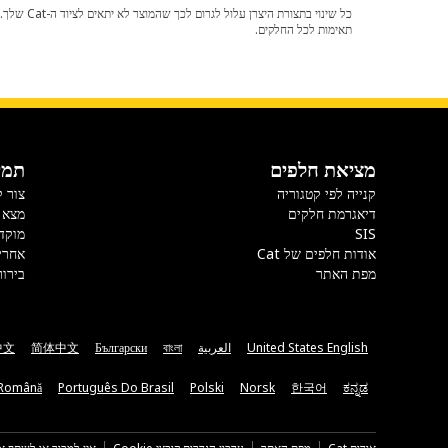
תאימות לכל החלקים.
מציאת חלפים
תמי
קנייה לפי קטגוריה
צור 
דיאגרמת חלקים
מצא 
SIS
מוקד
אודות חלפים של Cat
אחרי
מפת האתר
בירור
United States English
العربية
বাংলা
Български
简体中文
中文
Română
Português Do Brasil
Polski
Norsk
한국어
ಕನ್ನಡ