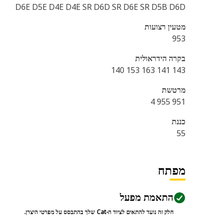
D6E D5E D4E D4E SR D6D SR D6E SR D5B D6D
מטעין רצועות
953
בקרה הידראולית
143 141 163 153 140
מרטשת
951 955 4
כננת
55
מפתח
התאמת מפעל
חלק זה נועד להתאים לציוד ה-Cat שלך בהתבסס על מפרטי היצרן.