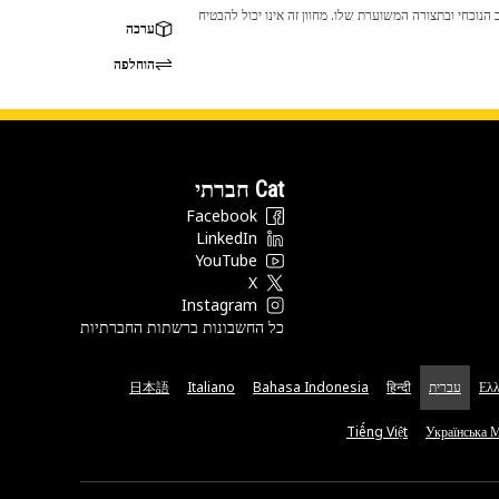
 לכך שהמוצר לא יתאים לציוד ה-Cat שלך. אנא התייעץ עם סוכן ה-Cat שלך לפני הרכישה כדי לוודא שחלק זה מתאים לציוד ה-Cat שלך במצב הנוכחי ובתצורה המשוערת שלו. מחוון זה אינו יכול להבטיח
ערכה
הוחלפה
Cat חברתי
Facebook
LinkedIn
YouTube
X
Instagram
כל החשבונות ברשתות החברתיות
Ελλ
עברית
हिन्दी
Bahasa Indonesia
Italiano
日本語
Tiếng Việt
Українська 