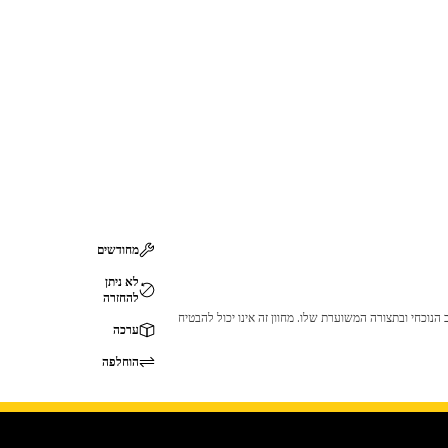
מחודשים
לא ניתן
להחזרה
 לכך שהמוצר לא יתאים לציוד ה-Cat שלך. אנא התייעץ עם סוכן ה-Cat שלך לפני הרכישה כדי לוודא שחלק זה מתאים לציוד ה-Cat שלך במצב הנוכחי ובתצורה המשוערת שלו. מחוון זה אינו יכול להבטיח
ערכה
הוחלפה