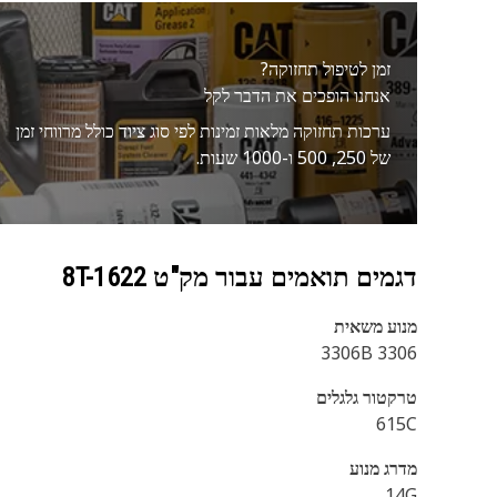
זמן לטיפול תחזוקה?
אנחנו הופכים את הדבר לקל
ערכות תחזוקה מלאות זמינות לפי סוג ציוד כולל מרווחי זמן
של 250, 500 ו-1000 שעות.
דגמים תואמים עבור מק"ט
8T-1622
מנוע משאית
3306 3306B
טרקטור גלגלים
615C
מדרג מנוע
14G