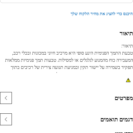
נס כדי להציג את מחיר הלקוח שלך
אור
ור:
ת התמך הפנימית הינע סופי היא מרכיב חיוני במכונות ובכלי רכב,
בירה כוח מהמנוע לגלגלים או למסילות. טבעות תמך פנימיות ממלאות
יד בשמירה על יישור תקין ובמניעת תנועה צירית של רכיבים בתוך
בה הינע סופי. הטבעת עשויה מחומר פלדה קפיצי שנדחס בעת התקנתו,
שעוזר לשמור אותו במקומו.
נות:
רטים
מיד ועמיד בפני קורוזיה.
ספק מנגנון הידוק מאובטח ואמין.
מים תואמים
ומים:
ת התמך הפנימית עבור הינע סופי משמשת כדי לספק שיטת הידוק