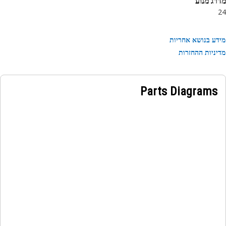
ג מנוע
בטחת ואמינה להחזקת רכיבים במקום בתוך המערכת.
ע בנושא אחריות
ניות ההחזרות
Parts Diagrams