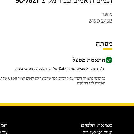
דגמים תואמים עבור מק"ט
9C-7821
מחפר
245D 245B
מפתח
התאמת מפעל
חלק זה נועד להתאים לציוד ה-Cat שלך בהתבסס על מפרטי היצרן.
תאימות לכל החלקים.
מציאת חלפים
תמי
קנייה לפי קטגוריה
צור 