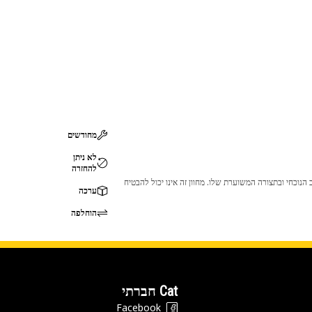
מחודשים
לא ניתן
להחזרה
 לכך שהמוצר לא יתאים לציוד ה-Cat שלך. אנא התייעץ עם סוכן ה-Cat שלך לפני הרכישה כדי לוודא שחלק זה מתאים לציוד ה-Cat שלך במצב הנוכחי ובתצורה המשוערת שלו. מחוון זה אינו יכול להבטיח
ערכה
הוחלפה
Cat חברתי
Facebook