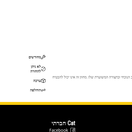
מחודשים
לא ניתן
להחזרה
 לכך שהמוצר לא יתאים לציוד ה-Cat שלך. אנא התייעץ עם סוכן ה-Cat שלך לפני הרכישה כדי לוודא שחלק זה מתאים לציוד ה-Cat שלך במצב הנוכחי ובתצורה המשוערת שלו. מחוון זה אינו יכול להבטיח
ערכה
הוחלפה
Cat חברתי
Facebook