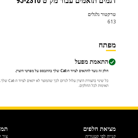
דגמים תואמים עבור מק"ט
9J-2310
טרקטור גלגלים
613
מפתח
התאמת מפעל
חלק זה נועד להתאים לציוד ה-Cat שלך בהתבסס על מפרטי היצרן.
תאימות לכל החלקים.
מציאת חלפים
תמי
קנייה לפי קטגוריה
צור 