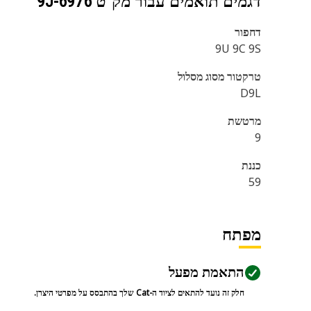
דגמים תואמים עבור מק"ט
9J-6976
דחפור
9U 9C 9S
טרקטור מסוג מסלול
D9L
מרטשת
9
כננת
59
מפתח
התאמת מפעל
חלק זה נועד להתאים לציוד ה-Cat שלך בהתבסס על מפרטי היצרן.