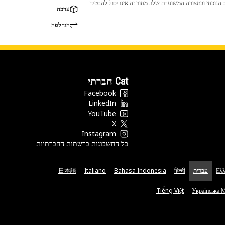
 לכך שהמוצר לא יתאים לציוד ה-Cat שלך. אנא התייעץ עם סוכן ה-Cat שלך לפני הרכישה כדי לוודא שחלק זה מתאים לציוד ה-Cat שלך במצב הנוכחי ובתצורה המשוערת שלו. מחוון זה אינו יכול להבטיח
ערכה
הוחלפה
Cat חברתי
Facebook
LinkedIn
YouTube
X
Instagram
כל החשבונות ברשתות החברתיות
Ελλ
עברית
हिन्दी
Bahasa Indonesia
Italiano
日本語
Tiếng Việt
Українська 