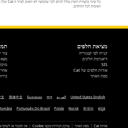
תאימות לכל החלקים.
מציאת חלפים
תמי
קנייה לפי קטגוריה
צור 
דיאגרמת חלקים
מצא 
SIS
מוקד
אודות חלפים של Cat
אחרי
מפת האתר
בירור
United States English
العربية
বাংলা
Български
简体中文
中文
Română
Português Do Brasil
Polski
Norsk
한국어
ಕನ್ನಡ
אודות Cat
מפת האתר
עדכון הגדרות קובצי Cookie
אין למכור או לשתף א