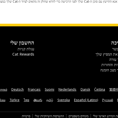
כל שינוי בתצורת היצרן עלול לגרום
כה
החשבון שלי
קשר
עגלת קניות
את המפיץ שלך
Cat Rewards
 עזרה
ות והחזרות
 מצב הזמנה
ηνικά
Deutsch
Français
Suomi
Nederlands
Dansk
Čeština
繁體
Мова
Türkçe
ไทย
తెలుగు
தமிழ்
Svenska
Español (Latino)
Русский
ת המידע האישי שלי
מונחים משפטיים
ההעדפות השיווקיות שלי
פרטיות