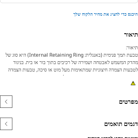
נס כדי להציג את מחיר הלקוח שלך
אור
ור:
טבעת תמך פנימית (באנגלית: Internal Retaining Ring) היא סוג של
ק המשמש לאבטחה ושמירה של רכיבים בתוך בור או בית. בניגוד
עות הצמדה חיצוניות שמתאימות מעל מוט או סיכה, טבעות הצמדה
מיות מותקנות בתוך בור או חריץ כדי להחזיק רכיבים במקומם. המטרה
קרית של טבעת הצמדה פנימית היא למנוע תזוזה צירית או תזוזה של
בים בתוך בור או בית. הוא פועל כהתקן תומך, ומחזיק באופן מאובטח
בים כגון מיסבים, פירים או אטמים.
רטים
נות:
יוצרים לפי מפרט מדויק ובנויים לעמידות, אמינות ופרודוקטיביות.
מים תואמים
שוי מחומרים עמידים המעניקים חוזק ועמידות בפני קורוזיה.
בעת ההצמדה הדחוסה מוכנסת לחריץ או לשקע בקדח.