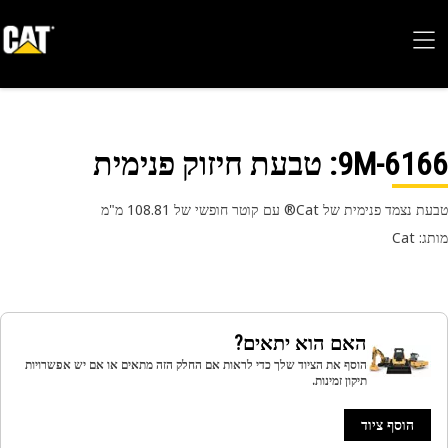
9M-61
: טבעת חיזוק פנימית
מד פנימית של Cat® עם קוטר חופשי של 108.81 מ"מ
 Cat
האם הוא יתאים?
הוסף את הציוד שלך כדי לראות אם החלק הזה מתאים או אם יש אפשרויות
תיקון זמינות.
הוסף ציוד