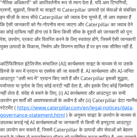
"नैतिक अधिकारों" को अपरिवर्तनीय रूप से त्याग देता है. यदि आप टिप्पणियों,
प्रश्नों, सुझावों, विचारों या साइटों या Caterpillar उत्पादों एवं सेवाओं से संबंधित
इन चीज़ों के साथ सीधे Caterpillar को जवाब देना चुनते हैं, तो आप सहमत हैं
कि ऐसी जानकारी को गैर-गोपनीय माना जाएगा और Caterpillar का जवाब देने
का कोई दायित्व नहीं होगा एवं वे बिना किसी सीमा के दूसरों को जानकारी को पुन:
पेश, उपयोग, प्रकट और वितरित करने के लिए स्वतंत्र होंगे, जिसमें ऐसी जानकारी
युक्त उत्पादों के विकास, निर्माण और विपणन शामिल हैं पर इन तक सीमित नहीं हैं.
आर्टिफिशियल इंटेलिजेंस-संचालित (AI) कार्यक्षमता साइट के माध्यम से या उसके
हिस्से के रूप में प्रदान या एक्सेस की जा सकती है. AI कार्यक्षमता और AI-जनित
आउटपुट "उसी रूप में" प्रदान किए जाते हैं और Caterpillar इसकी शुद्धता,
पर्याप्तता या पूर्णता के लिए कोई वारंटी नहीं देता है, और इसके लिए कोई ज़िम्मेदारी
नहीं लेता है. संदेह से बचने के लिए, (i) AI कार्यक्षमता और आउटपुट का सभी
उपयोग इन शर्तों की आवश्यकताओं के अधीन है और (ii) Caterpillar डेटा गवर्नेंस
स्टेटमेंट (
https://www.caterpillar.com/en/legal-notices/data-
governance-statement.html
) के अनुरूप साइट के उपयोग के माध्यम से
उपलब्ध कराई गई AI कार्यक्षमताओं या जानकारी से किसी भी इनपुटया आउटपुट
का उपयोग कर सकते हैं, जिसमें Caterpillar के उत्पादों और सेवाओं को बेहतर