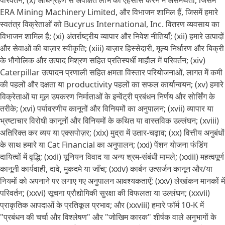
परिवर्तन; (x) अधिग्रहण से अपेक्षित लाभ का एहसास करने में असमर्थता, जिसमें
ERA Mining Machinery Limited, और विभाजन शामिल हैं, जिसमें हमारे
स्वतंत्र विक्रेताओं को Bucyrus International, Inc. वितरण व्यवसाय का
विभाजन शामिल है; (xi) अंतर्राष्ट्रीय व्यापार और निवेश नीतियाँ; (xii) हमारे उत्पादों
और सेवाओं की बाज़ार स्वीकृति; (xiii) बाज़ार हिस्सेदारी, मूल्य निर्धारण और बिक्री
के भौगोलिक और उत्पाद मिश्रण सहित प्रतिस्पर्धी माहौल में परिवर्तन; (xiv)
Caterpillar उत्पादन प्रणाली सहित क्षमता विस्तार परियोजनाओं, लागत में कमी
की पहलों और दक्षता या productivity पहलों का सफल कार्यान्वयन; (xv) हमारे
विक्रेताओं या मूल उपकरण निर्माताओं के इन्वेंट्री प्रबंधन निर्णय और सोर्सिंग के
तरीके; (xvi) पर्यावरणीय कानूनों और विनियमों का अनुपालन; (xvii) व्यापार या
भ्रष्टाचार विरोधी कानूनों और विनियमों के कथित या वास्तविक उल्लंघन; (xviii)
अतिरिक्त कर व्यय या एक्सपोज़र; (xix) मुद्रा में उतार-चढ़ाव; (xx) वित्तीय अनुबंधों
के साथ हमारे या Cat Financial का अनुपालन; (xxi) पेंशन योजना फंडिंग
दायित्वों में वृद्धि; (xxii) यूनियन विवाद या अन्य श्रम-संबंधी मामले; (xxiii) महत्वपूर्ण
कानूनी कार्यवाही, दावे, मुकदमे या जाँच; (xxiv) कार्बन उत्सर्जन कानून और/या
नियमों को अपनाने पर लगाए गए अनुपालन आवश्यकताएँ; (xxv) लेखांकन मानकों में
परिवर्तन; (xxvi) सूचना प्रौद्योगिकी सुरक्षा की विफलता या उल्लंघन; (xxvii)
प्राकृतिक आपदाओं के प्रतिकूल प्रभाव; और (xxviii) हमारे फॉर्म 10-K में
"प्रबंधन की चर्चा और विश्लेषण" और "जोखिम कारक" शीर्षक वाले अनुभागों के