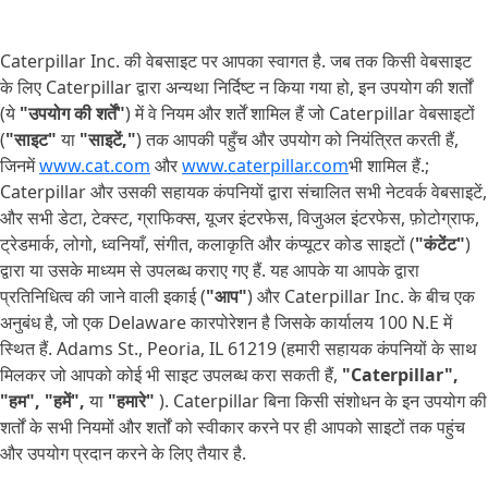
Caterpillar Inc. की वेबसाइट पर आपका स्वागत है. जब तक किसी वेबसाइट
के लिए Caterpillar द्वारा अन्यथा निर्दिष्ट न किया गया हो, इन उपयोग की शर्तों
(ये
"उपयोग की शर्तें"
) में वे नियम और शर्तें शामिल हैं जो Caterpillar वेबसाइटों
(
"साइट"
या
"साइटें,"
) तक आपकी पहुँच और उपयोग को नियंत्रित करती हैं,
जिनमें
www.cat.com
और
www.caterpillar.com
भी शामिल हैं.;
Caterpillar और उसकी सहायक कंपनियों द्वारा संचालित सभी नेटवर्क वेबसाइटें,
और सभी डेटा, टेक्स्ट, ग्राफिक्स, यूजर इंटरफेस, विजुअल इंटरफेस, फ़ोटोग्राफ,
ट्रेडमार्क, लोगो, ध्वनियाँ, संगीत, कलाकृति और कंप्यूटर कोड साइटों (
"कंटेंट"
)
द्वारा या उसके माध्यम से उपलब्ध कराए गए हैं. यह आपके या आपके द्वारा
प्रतिनिधित्व की जाने वाली इकाई (
"आप"
) और Caterpillar Inc. के बीच एक
अनुबंध है, जो एक Delaware कारपोरेशन है जिसके कार्यालय 100 N.E में
स्थित हैं. Adams St., Peoria, IL 61219 (हमारी सहायक कंपनियों के साथ
मिलकर जो आपको कोई भी साइट उपलब्ध करा सकती हैं,
"Caterpillar",
"हम", "हमें",
या
"हमारे"
). Caterpillar बिना किसी संशोधन के इन उपयोग की
शर्तों के सभी नियमों और शर्तों को स्वीकार करने पर ही आपको साइटों तक पहुंच
और उपयोग प्रदान करने के लिए तैयार है.