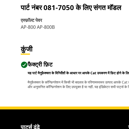
पार्ट नंबर
081-7050
के लिए संगत मॉडल
एस्‍फ़ॉल्‍ट पेवर
AP-800 AP-800B
कुंजी
फैक्ट्री फ़िट
यह पार्ट मैनुफ़ैक्चरर के विनिर्देशों के आधार पर आपके Cat उपकरण में फ़िट होने के ल
मैनुफ़ैक्चरर के कॉन्फ़िगरेशन में किसी भी बदलाव के परिणामस्वरूप उत्पाद आपके Ca
और अनुमानित कॉन्फ़िगरेशन के लिए उपयुक्त है या नहीं. यह इंडिकेटर सभी पार्ट्स के लि
पार्ट्स ढूंढे