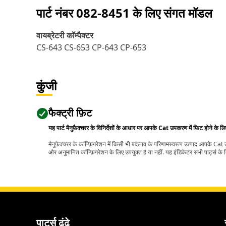
पार्ट नंबर
082-8451
के लिए संगत मॉडल
वायब्रेटरी कॉम्पैक्टर
CS-643 CS-653 CP-643 CP-653
कुंजी
फैक्ट्री फ़िट
यह पार्ट मैनुफ़ैक्चरर के विनिर्देशों के आधार पर आपके Cat उपकरण में फ़िट होने के ल
मैनुफ़ैक्चरर के कॉन्फ़िगरेशन में किसी भी बदलाव के परिणामस्वरूप उत्पाद आपके Ca
और अनुमानित कॉन्फ़िगरेशन के लिए उपयुक्त है या नहीं. यह इंडिकेटर सभी पार्ट्स के लि
पार्ट्स ढूंढे