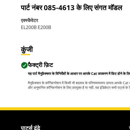
पार्ट नंबर
085-4613
के लिए संगत मॉडल
एक्स्कैवेटर
EL200B E200B
कुंजी
फैक्ट्री फ़िट
यह पार्ट मैनुफ़ैक्चरर के विनिर्देशों के आधार पर आपके Cat उपकरण में फ़िट होने के ल
मैनुफ़ैक्चरर के कॉन्फ़िगरेशन में किसी भी बदलाव के परिणामस्वरूप उत्पाद आपके Ca
और अनुमानित कॉन्फ़िगरेशन के लिए उपयुक्त है या नहीं. यह इंडिकेटर सभी पार्ट्स के लि
पार्ट्स ढूंढे