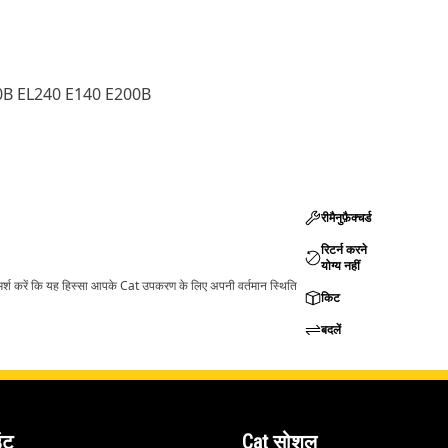
0B EL240 E140 E200B
रीमैनुफ़ैक्चर्ड
रिटर्न करने
योग्य नहीं
ामर्श करें कि यह हिस्सा आपके Cat उपकरण के लिए अपनी वर्तमान स्थिति
किट
बदलें
ंट
Cat सोशल