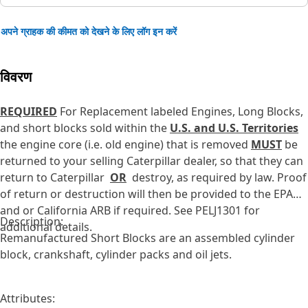
अपने ग्राहक की कीमत को देखने के लिए लॉग इन करें
विवरण
REQUIRED
For Replacement labeled Engines, Long Blocks,
and short blocks sold within the
U.S. and U.S. Territories
the engine core (i.e. old engine) that is removed
MUST
be
returned to your selling Caterpillar dealer, so that they can
return to Caterpillar
OR
destroy, as required by law. Proof
of return or destruction will then be provided to the EPA
and or California ARB if required. See PELJ1301 for
Description:
additional details.
Remanufactured Short Blocks are an assembled cylinder
block, crankshaft, cylinder packs and oil jets.
Attributes: