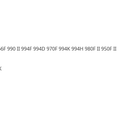
F 990 II 994F 994D 970F 994K 994H 980F II 950F II
K