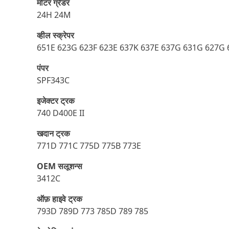
मोटर ग्रेडर
24H 24M
व्हील स्क्रेपर
651E 623G 623F 623E 637K 637E 637G 631G 627G 
पंपर
SPF343C
इजेक्टर ट्रक
740 D400E II
खदान ट्रक
771D 771C 775D 775B 773E
OEM सलूशन्स
3412C
ऑफ़ हाइवे ट्रक
793D 789D 773 785D 789 785