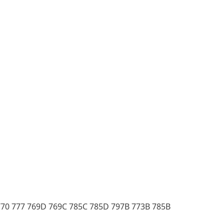
770 777 769D 769C 785C 785D 797B 773B 785B