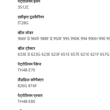
पेट्रोलियम इंजन
3512C
एकीकृत टूलकैरियर
IT28G
व्हील लोडर
966F II 960F 988F II 950F 995 990K 994 990H 990 
व्हील ट्रैक्टर
633E II 623G 623E 623F 651E 657E 621E 621F 657
पेट्रोलियम पैकेज
TH48-E70
लैंडफ़िल कॉम्पैक्टर
826G 816F
पेट्रोलियम प्रसार
TH48-E80