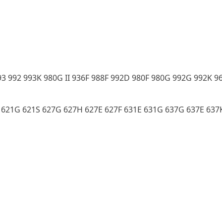
993 992 993K 980G II 936F 988F 992D 980F 980G 992G 992K 966
G 621G 621S 627G 627H 627E 627F 631E 631G 637G 637E 637