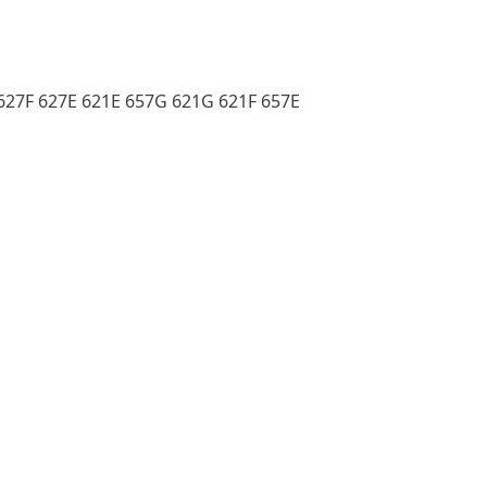
627F 627E 621E 657G 621G 621F 657E