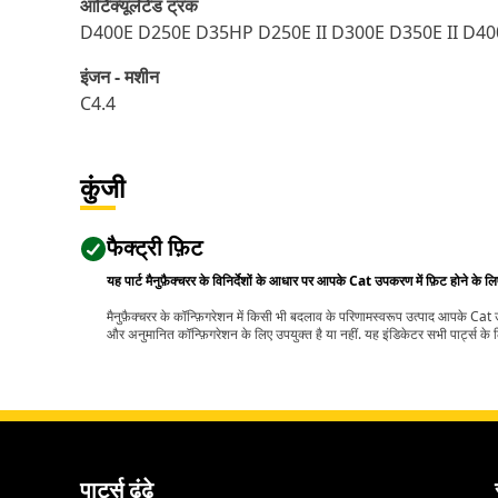
आर्टिक्यूलेटेड ट्रक
D400E D250E D35HP D250E II D300E D350E II D40
इंजन - मशीन
C4.4
कुंजी
फैक्ट्री फ़िट
यह पार्ट मैनुफ़ैक्चरर के विनिर्देशों के आधार पर आपके Cat उपकरण में फ़िट होने के ल
मैनुफ़ैक्चरर के कॉन्फ़िगरेशन में किसी भी बदलाव के परिणामस्वरूप उत्पाद आपके Ca
और अनुमानित कॉन्फ़िगरेशन के लिए उपयुक्त है या नहीं. यह इंडिकेटर सभी पार्ट्स के लि
पार्ट्स ढूंढे