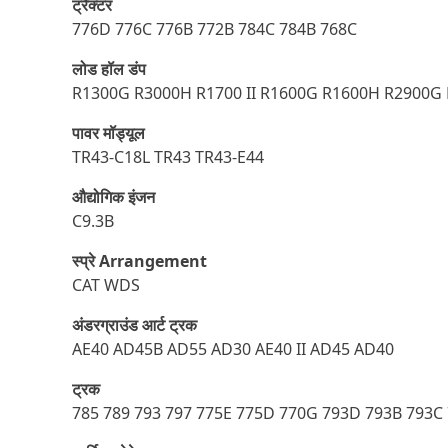
ट्रैक्टर
776D 776C 776B 772B 784C 784B 768C
लोड हॉल डंप
R1300G R3000H R1700 II R1600G R1600H R2900G 
पावर मॉड्यूल
TR43-C18L TR43 TR43-E44
औद्योगिक इंजन
C9.3B
स्प्रे Arrangement
CAT WDS
अंडरग्राउंड आर्ट ट्रक
AE40 AD45B AD55 AD30 AE40 II AD45 AD40
ट्रक
785 789 793 797 775E 775D 770G 793D 793B 793C