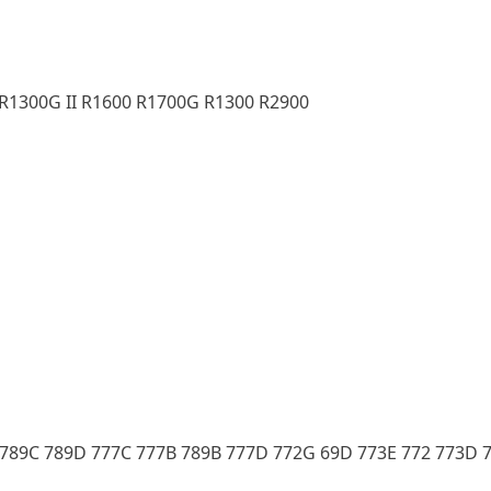
R1300G II R1600 R1700G R1300 R2900
 789C 789D 777C 777B 789B 777D 772G 69D 773E 772 773D 