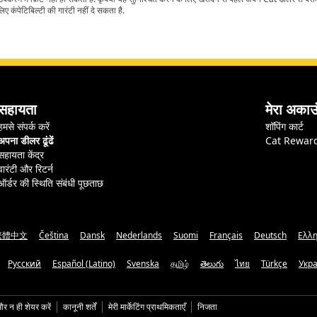
ए कंपेटिबिल्टी की गारंटी नहीं दे सकता है.
सहायता
मेरा अकाउ
हमसे संपर्क करें
शॉपिंग कार्ट
अपना डीलर ढूंढें
Cat Rewar
सहायता केंद्र
वारंटी और रिटर्न
ऑर्डर की स्थिति संबंधी पूछताछ
繁體中文
Čeština
Dansk
Nederlands
Suomi
Français
Deutsch
Ελλη
Русский
Español (Latino)
Svenska
தமிழ்
తెలుగు
ไทย
Türkçe
Укр
और न ही शेयर करें
कानूनी शर्तें
मेरी मार्केटिंग प्राथमिकताएँ
निजता