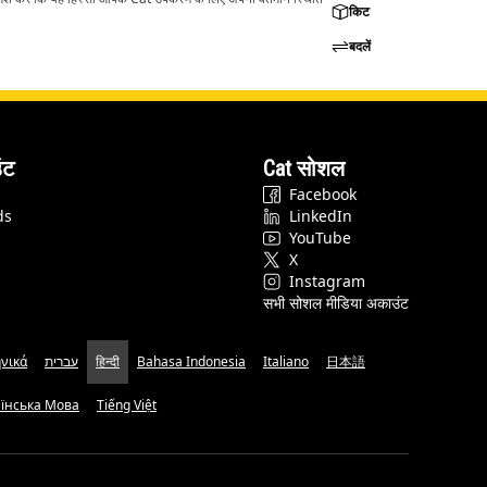
किट
बदलें
ंट
Cat सोशल
Facebook
ds
LinkedIn
YouTube
X
Instagram
सभी सोशल मीडिया अकाउंट
νικά
עברית
हिन्दी
Bahasa Indonesia
Italiano
日本語
аїнська Мова
Tiếng Việt