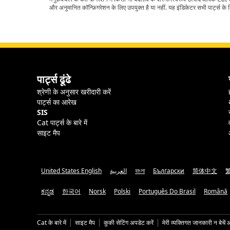
और अनुमानित कॉन्फ़िगरेशन के लिए उपयुक्त है या नहीं. यह इंडिकेटर सभी पार्ट्स के लि
पार्ट्स ढूंढे
श्रेणी के अनुसार खरीदारी करें
पार्ट्स का आरेख
SIS
Cat पार्ट्स के बारे में
साइट मैप
United States English
العربية
বাংলা
Български
简体中文
ಕನ್ನಡ
한국어
Norsk
Polski
Português Do Brasil
Română
Cat के बारे में
साइट मैप
कुकी सेटिंग अपडेट करें
मेरी व्यक्तिगत जानकारी न बेचें 