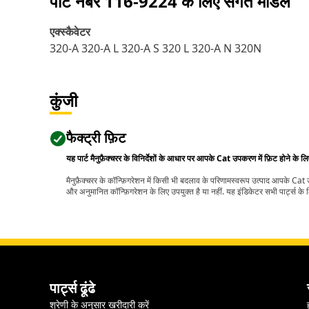
पार्ट नंबर
116-9224
के लिए संगत मॉडल
एक्स्कैवेटर
320-A 320-A L 320-A S 320 L 320-A N 320N
कुंजी
फैक्ट्री फ़िट
यह पार्ट मैनुफ़ैक्चरर के विनिर्देशों के आधार पर आपके Cat उपकरण में फ़िट होने के ल
मैनुफ़ैक्चरर के कॉन्फ़िगरेशन में किसी भी बदलाव के परिणामस्वरूप उत्पाद आपके Ca
और अनुमानित कॉन्फ़िगरेशन के लिए उपयुक्त है या नहीं. यह इंडिकेटर सभी पार्ट्स के लि
पार्ट्स ढूंढे
श्रेणी के अनुसार खरीदारी करें