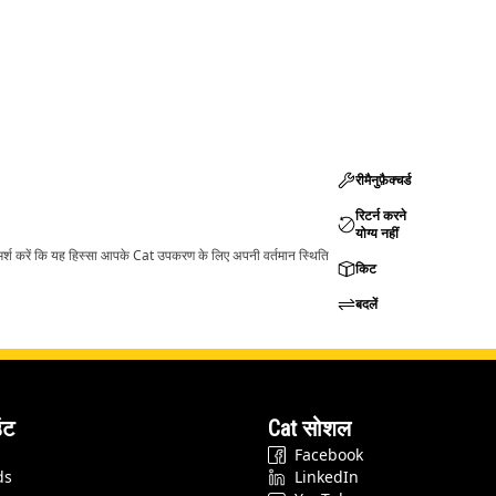
रीमैनुफ़ैक्चर्ड
रिटर्न करने
योग्य नहीं
ामर्श करें कि यह हिस्सा आपके Cat उपकरण के लिए अपनी वर्तमान स्थिति
किट
बदलें
ंट
Cat सोशल
Facebook
ds
LinkedIn