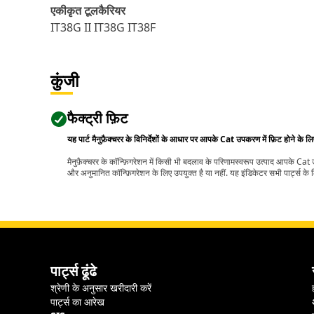
एकीकृत टूलकैरियर
IT38G II IT38G IT38F
कुंजी
फैक्ट्री फ़िट
यह पार्ट मैनुफ़ैक्चरर के विनिर्देशों के आधार पर आपके Cat उपकरण में फ़िट होने के ल
मैनुफ़ैक्चरर के कॉन्फ़िगरेशन में किसी भी बदलाव के परिणामस्वरूप उत्पाद आपके Ca
और अनुमानित कॉन्फ़िगरेशन के लिए उपयुक्त है या नहीं. यह इंडिकेटर सभी पार्ट्स के लि
पार्ट्स ढूंढे
श्रेणी के अनुसार खरीदारी करें
पार्ट्स का आरेख