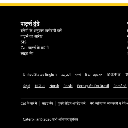
पार्ट्स ढूंढे
श्रेणी के अनुसार खरीदारी करें
पार्ट्स का आरेख
SIS
Cat पार्ट्स के बारे में
साइट मैप
United States English
العربية
বাংলা
Български
简体中文
ಕನ್ನಡ
한국어
Norsk
Polski
Português Do Brasil
Română
Cat के बारे में
साइट मैप
कुकी सेटिंग अपडेट करें
मेरी व्यक्तिगत जानकारी न बेचें 
Caterpillar© 2026 सभी अधिकार सुरक्षित