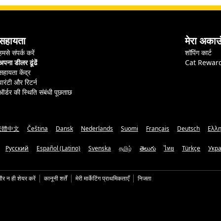
सहायता
मेरा अकाउ
हमसे संपर्क करें
शॉपिंग कार्ट
अपना डीलर ढूंढें
Cat Rewar
सहायता केंद्र
वारंटी और रिटर्न
ऑर्डर की स्थिति संबंधी पूछताछ
繁體中文
Čeština
Dansk
Nederlands
Suomi
Français
Deutsch
Ελλη
Русский
Español (Latino)
Svenska
தமிழ்
తెలుగు
ไทย
Türkçe
Укр
और न ही शेयर करें
कानूनी शर्तें
मेरी मार्केटिंग प्राथमिकताएँ
निजता