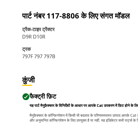
पार्ट नंबर
117-8806
के लिए संगत मॉडल
ट्रैक-टाइप ट्रैक्टर
D9R D10R
ट्रक
797F 797 797B
कुंजी
फैक्ट्री फ़िट
यह पार्ट मैनुफ़ैक्चरर के विनिर्देशों के आधार पर आपके Cat उपकरण में फ़िट होने के ल
मैनुफ़ैक्चरर के कॉन्फ़िगरेशन में किसी भी बदलाव के परिणामस्वरूप उत्पाद आपके Ca
और अनुमानित कॉन्फ़िगरेशन के लिए उपयुक्त है या नहीं. यह इंडिकेटर सभी पार्ट्स के लि