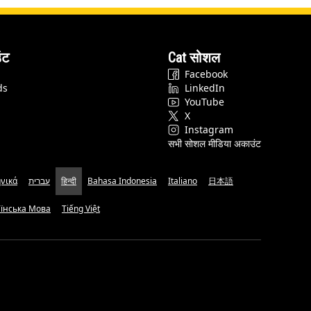
ंट
Cat सोशल
Facebook
ds
LinkedIn
YouTube
X
Instagram
सभी सोशल मीडिया अकाउंट
νικά
עברית
हिन्दी
Bahasa Indonesia
Italiano
日本語
аїнська Мова
Tiếng Việt