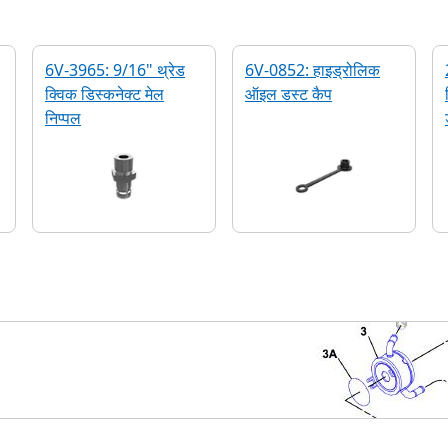
6V-3965: 9/16" थ्रेड
6V-0852: हाइड्रोलिक
क्विक डिस्कनेक्ट मेल
ऑइल डस्ट कैप
निप्पल