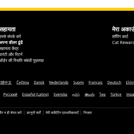
सहायता
मेरा अकाउ
हमसे संपर्क करें
शॉपिंग कार्ट
अपना डीलर ढूंढें
Cat Rewar
सहायता केंद्र
वारंटी और रिटर्न
ऑर्डर की स्थिति संबंधी पूछताछ
繁體中文
Čeština
Dansk
Nederlands
Suomi
Français
Deutsch
Ελλη
Русский
Español (Latino)
Svenska
தமிழ்
తెలుగు
ไทย
Türkçe
Укр
और न ही शेयर करें
कानूनी शर्तें
मेरी मार्केटिंग प्राथमिकताएँ
निजता