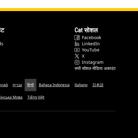
ंट
Cat सोशल
Facebook
ds
LinkedIn
YouTube
X
Instagram
सभी सोशल मीडिया अकाउंट
νικά
עברית
हिन्दी
Bahasa Indonesia
Italiano
日本語
аїнська Мова
Tiếng Việt